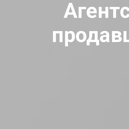
Агент
продав