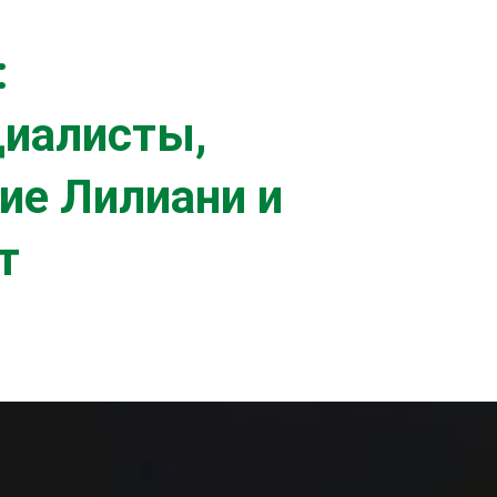
:
циалисты,
ие Лилиани и
т