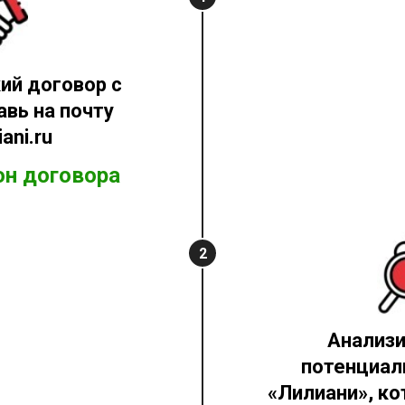
ий договор с
авь на почту
iani.ru
он договора
2
Анализи
потенциал
«Лилиани», к