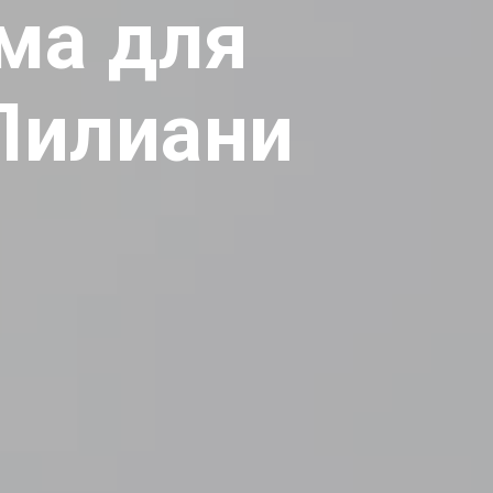
ма для
Лилиани