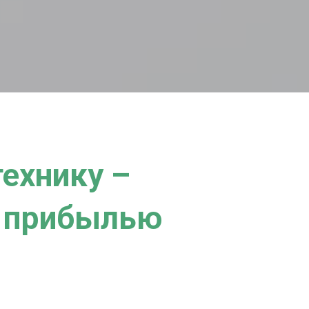
ехнику –
й прибылью